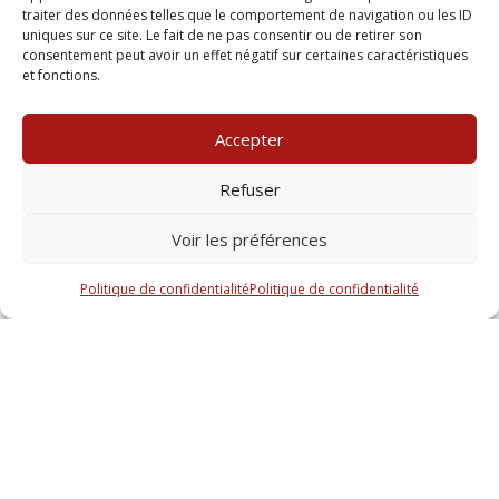
traiter des données telles que le comportement de navigation ou les ID
articles L.511.1 et suivants du Code de la Propriété
uniques sur ce site. Le fait de ne pas consentir ou de retirer son
Intellectuelle relatifs à la protection des modèles
consentement peut avoir un effet négatif sur certaines caractéristiques
déposés.
et fonctions.
Les reproductions, sur un support papier ou
informatique, dudit site et des œuvres qui y sont
Accepter
reproduits sont autorisées sous réserve qu’elles soient
Refuser
strictement réservées à un usage personnel excluant
tout usage à des fins publicitaires et/ou commerciales
Voir les préférences
et/ou d’information et/ou qu’elles soient conformes
aux dispositions de l’article L122-5 du Code de la
Politique de confidentialité
Politique de confidentialité
Propriété Intellectuelle.
A l’exception des dispositions ci-dessus, toute
reproduction, représentation, utilisation ou
modification, par quelque procédé que ce soit et sur
quel support que ce soit, de tout ou partie du site, de
tout ou partie des différentes œuvres qui le
composent, sans avoir obtenu l’autorisation préalable
de la Direction de l’association Sant-Yann, est