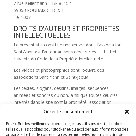
2 rue Kellermann – BP 80157
59053 ROUBAIX CEDEX 1
Tél 1007
DROITS D’AUTEUR ET PROPRIÉTÉS
INTELLECTUELLES
Le présent site constitue une œuvre dont l’association
Sant-Yann est l’auteur au sens des articles L.111.1 et
suivants du Code de la Propriété Intellectuelle.
Les vidéos et photographies sont l’oeuvre des
associations Sant-Yann et Saint-Jaoua.
Les textes, slogans, dessins, images, séquences
animées et sonores ou non, ainsi que toutes œuvres
intégrés dans le site sont la propriété l’association
Sant-Yann ou de tiers ayant autorisé l’association Sant-
Gérer le consentement
Yann à les utiliser.
Pour offrir les meilleures expériences, nous utilisons des technologies
Les logos, icônes et puces graphiques représentés sur
telles que les cookies pour stocker et/ou accéder aux informations des
le site sont protégés au titre des droits d’auteur et des
appareils. Le fait de consentir à ces technologies nous permettra de