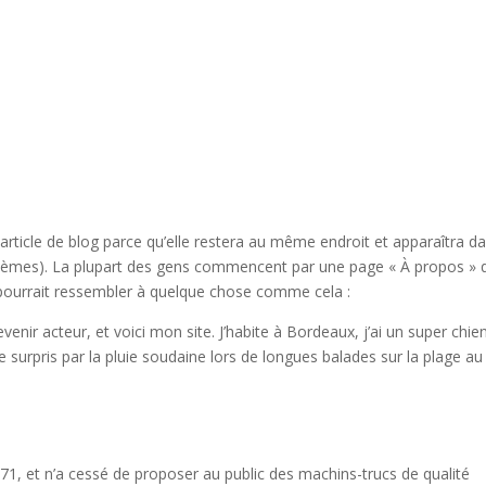
 article de blog parce qu’elle restera au même endroit et apparaîtra d
s thèmes). La plupart des gens commencent par une page « À propos » 
a pourrait ressembler à quelque chose comme cela :
venir acteur, et voici mon site. J’habite à Bordeaux, j’ai un super chie
tre surpris par la pluie soudaine lors de longues balades sur la plage au
1, et n’a cessé de proposer au public des machins-trucs de qualité